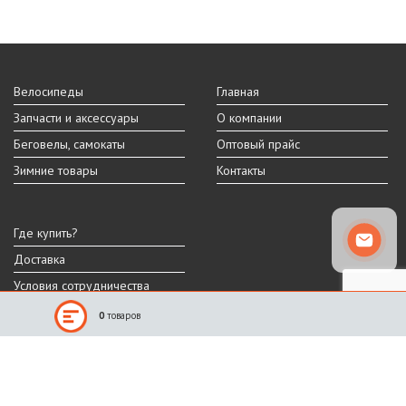
Велосипеды
Главная
Запчасти и аксессуары
О компании
Беговелы, самокаты
Оптовый прайс
Зимние товары
Контакты
Где купить?
Доставка
Условия сотрудничества
0
товаров
Реальный внешний вид и технические характеристики товара могут
отличаться от представленных на сайте.
Производитель оставляет за собой право на изменение дизайна,
характеристик и комплектации товара.