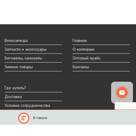
Велосипеды
Главная
Запчасти и аксессуары
О компании
Беговелы, самокаты
Оптовый прайс
Зимние товары
Контакты
Где купить?
Доставка
Условия сотрудничества
0
товаров
Реальный внешний вид и технические характеристики товара могут
отличаться от представленных на сайте.
Производитель оставляет за собой право на изменение дизайна,