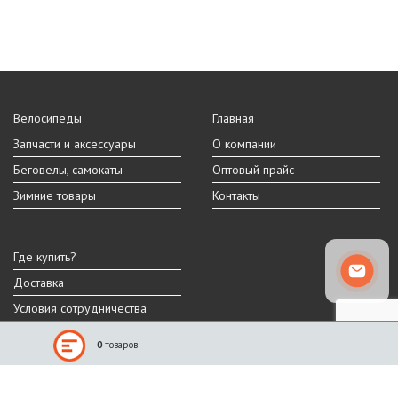
Велосипеды
Главная
Запчасти и аксессуары
О компании
Беговелы, самокаты
Оптовый прайс
Зимние товары
Контакты
Где купить?
Доставка
Условия сотрудничества
0
товаров
Реальный внешний вид и технические характеристики товара могут
отличаться от представленных на сайте.
Производитель оставляет за собой право на изменение дизайна,