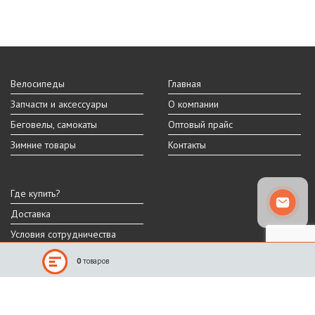
Велосипеды
Главная
Запчасти и аксессуары
О компании
Беговелы, самокаты
Оптовый прайс
Зимние товары
Контакты
Где купить?
Доставка
Условия сотрудничества
0
товаров
Реальный внешний вид и технические характеристики товара могут
отличаться от представленных на сайте.
Производитель оставляет за собой право на изменение дизайна,
характеристик и комплектации товара.