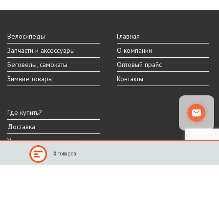
Велосипеды
Главная
Запчасти и аксессуары
О компании
Беговелы, самокаты
Оптовый прайс
Зимние товары
Контакты
Где купить?
Доставка
Условия сотрудничества
0
товаров
Реальный внешний вид и технические характеристики товара могут
отличаться от представленных на сайте.
Производитель оставляет за собой право на изменение дизайна,
характеристик и комплектации товара.
Санкт-Петербург, Шафировский пр.