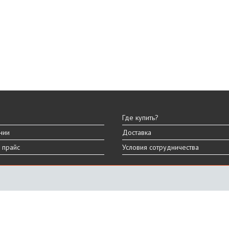
Где купить?
нии
Доставка
 прайс
Условия сотрудничества
ы
вара могут отличаться от представленных на сайте.
дизайна, характеристик и комплектации товара.
График работы
ПН-ПТ: 9:00 - 18:00